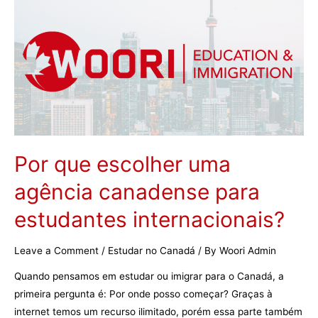
acordo
com
seu
orçamento
em
Toronto
Por que escolher uma
agência canadense para
estudantes internacionais?
Leave a Comment
/
Estudar no Canadá
/ By
Woori Admin
Quando pensamos em estudar ou imigrar para o Canadá, a
primeira pergunta é: Por onde posso começar? Graças à
internet temos um recurso ilimitado, porém essa parte também