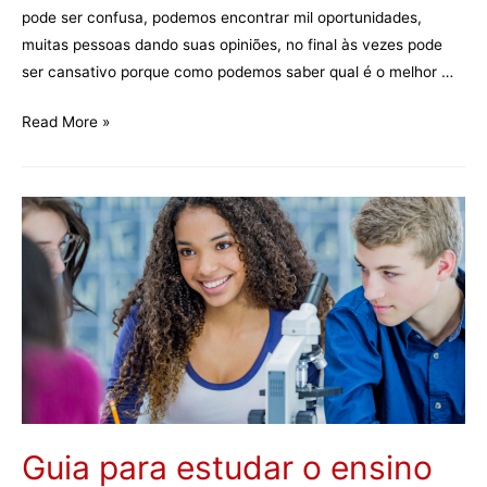
pode ser confusa, podemos encontrar mil oportunidades,
muitas pessoas dando suas opiniões, no final às vezes pode
ser cansativo porque como podemos saber qual é o melhor …
Por
Read More »
que
escolher
uma
agência
canadense
para
estudantes
internacionais?
Guia para estudar o ensino