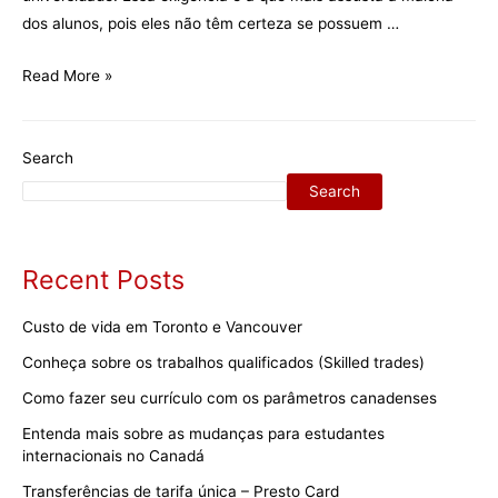
dos alunos, pois eles não têm certeza se possuem …
4
Read More »
motivos
para
escolher
Search
o
Search
programa
de
acesso
Recent Posts
à
universidade
Custo de vida em Toronto e Vancouver
(UPP)
Conheça sobre os trabalhos qualificados (Skilled trades)
Como fazer seu currículo com os parâmetros canadenses
Entenda mais sobre as mudanças para estudantes
internacionais no Canadá
Transferências de tarifa única – Presto Card