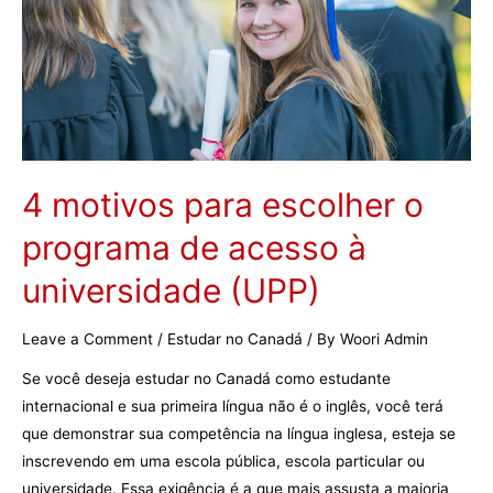
no
Canadá
4 motivos para escolher o
programa de acesso à
universidade (UPP)
Leave a Comment
/
Estudar no Canadá
/ By
Woori Admin
Se você deseja estudar no Canadá como estudante
internacional e sua primeira língua não é o inglês, você terá
que demonstrar sua competência na língua inglesa, esteja se
inscrevendo em uma escola pública, escola particular ou
universidade. Essa exigência é a que mais assusta a maioria